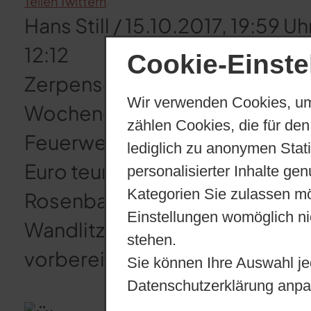
Teilen
Twittern
Hans Still
/ 15.10.2017, 19:59 Uh
12:12
Cookie-Einste
Zerpenschleuse (MOZ)
Emotio
Wir verwenden Cookies, um
Wochenende die Übergabe ei
zählen Cookies, die für den
Feuerwehrfahrzeuges in Zerp
lediglich zu anonymen Stat
Euro teure Fahrzeug wurde dir
personalisierter Inhalte ge
Kategorien Sie zulassen mö
Rosenbauer in Luckenwalde ab
Einstellungen womöglich nic
Wandlitzer Wehr hatte einen 
stehen.
vorbereitet.
Sie können Ihre Auswahl je
Datenschutzerklärung anpa